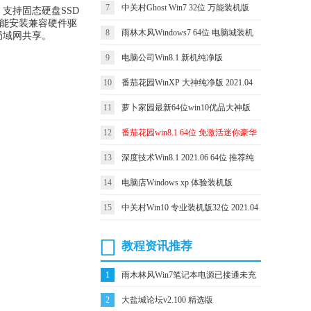
v2026.08免激活
7
中关村Ghost Win7 32位 万能装机版
，支持固态硬盘SSD
智能安装兼容硬件驱
2021.04
8
雨林木风Windows7 64位 电脑城装机
局域网共享。
版 2021.06
9
电脑公司Win8.1 新机纯净版
2021.06(64位)
10
番茄花园WinXP 大神纯净版 2021.04
11
萝卜家园最新64位win10优品大神版
v2021.10
12
番茄花园win8.1 64位 免激活迷你豪华
版v2021.12
13
深度技术Win8.1 2021.06 64位 推荐纯
净版
14
电脑店Windows xp 体验装机版
2021.06
15
中关村Win10 专业装机版32位 2021.04
教程资讯推荐
1
雨木林风Win7笔记本电源已接通未充
2
大盐城论坛v2.100 精选版
电如何办？