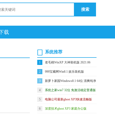
搜索
统下载
系统推荐
1
老毛桃WinXP 大神装机版 2021.06
2
999宝藏网Win8.1 娱乐装机版
2021.04(64位)
3
新萝卜家园Windows8.1 64位 清爽纯净
版 2021.04
4
系统之家win7 32位 免激活稳定普通版
v2026.08
5
电脑公司最新ghost XP3快速流畅版
v2021.12
6
深度技术ghost XP3 家庭办公版