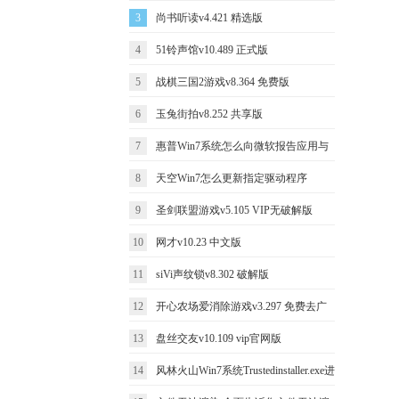
3
尚书听读v4.421 精选版
4
51铃声馆v10.489 正式版
5
战棋三国2游戏v8.364 免费版
6
玉兔街拍v8.252 共享版
7
惠普Win7系统怎么向微软报告应用与
8
天空Win7怎么更新指定驱动程序
评论
9
圣剑联盟游戏v5.105 VIP无破解版
10
网才v10.23 中文版
11
siVi声纹锁v8.302 破解版
12
开心农场爱消除游戏v3.297 免费去广
13
盘丝交友v10.109 vip官网版
告版
14
风林火山Win7系统Trustedinstaller.exe进