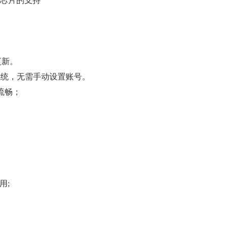
C）芯片的支持
更新。
电脑系统，无需手动设置账号。
流畅；
用;