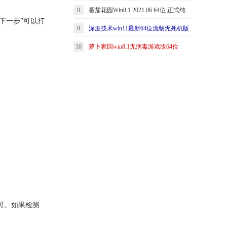
8
番茄花园Win8.1 2021.06 64位 正式纯
2021.04
下一步”可以打
9
深度技术win11最新64位流畅无死机版
净版
10
萝卜家园win8.1无病毒游戏版64位
v2021.12
v2026.08免激活
可。如果检测