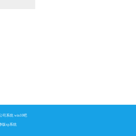
1
公司系统
win10吧
净版xp系统