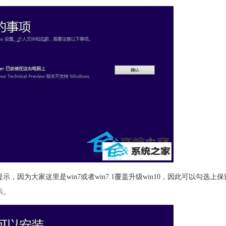
为大家这里是win7或者win7.1覆盖升级win10，因此可以勾选上
图所示。