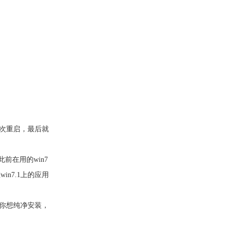
几次重启，最后就
此前在用的win7
n7.1上的应用
果你想纯净安装，