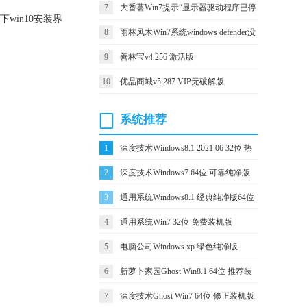
措施
7
大番薯Win7提示“显示器驱动程序已停
win10安装界
止响应并且已恢复”如何处理？
8
雨林风木Win7系统windows defender没
有法启动如何办？
9
善林宝v4.256 激活版
10
优品商城v5.287 VIP无破解版
系统推荐
1
深度技术Windows8.1 2021.06 32位 热
2
深度技术Windows7 64位 可靠纯净版
门纯净版
3
通用系统Windows8.1 经典纯净版64位
2021.04
4
通用系统Win7 32位 免费装机版
2021.04
5
电脑公司Windows xp 绿色纯净版
2021.04
6
新萝卜家园Ghost Win8.1 64位 推荐装
2020.07
7
深度技术Ghost Win7 64位 修正装机版
机版 2021.06