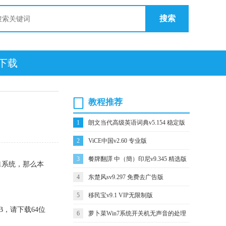
搜索
统下载
教程推荐
1
朗文当代高级英语词典v5.154 稳定版
2
ViCE中国v2.60 专业版
3
餐牌翻譯 中（簡）印尼v9.345 精选版
1系统，那么本
4
东楚风sv9.297 免费去广告版
5
移民宝v9.1 VIP无限制版
B，请下载64位
6
萝卜菜Win7系统开关机无声音的处理