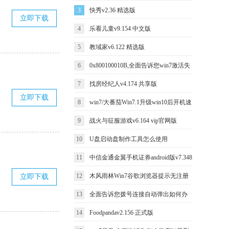
3
快秀v2.36 精选版
立即下载
4
乐看儿童v9.154 中文版
5
教域家v6.122 精选版
6
0x800100010B,全面告诉您win7激活失
7
找房经纪人v4.174 共享版
败提示错误ox800100010b
立即下载
8
win7/大番茄Win7.1升级win10后开机速
9
战火与征服游戏v6.164 vip官网版
度很慢的处理办法
10
U盘启动盘制作工具怎么使用
11
中信金通金翼手机证券android版v7.348
12
木风雨林Win7谷歌浏览器提示无注册
立即下载
免费去广告版
13
全面告诉您拨号连接自动弹出如何办
类别如何办？
14
Foodpandav2.156 正式版