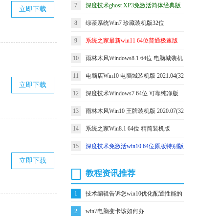
7
深度技术ghost XP3免激活简体经典版
立即下载
v2021.12
8
绿茶系统Win7 珍藏装机版32位
2021.04
9
系统之家最新win11 64位普通极速版
v2026.08
10
雨林木风Windows8.1 64位 电脑城装机
版 2021.06
11
电脑店Win10 电脑城装机版 2021.04(32
立即下载
位)
12
深度技术Windows7 64位 可靠纯净版
2021.04
13
雨林木风Win10 王牌装机版 2020.07(32
位)
14
系统之家Win8.1 64位 精简装机版
2021.06
15
深度技术免激活win10 64位原版特别版
立即下载
v2021.11
教程资讯推荐
1
技术编辑告诉您win10优化配置性能的
2
win7电脑变卡该如何办
办法