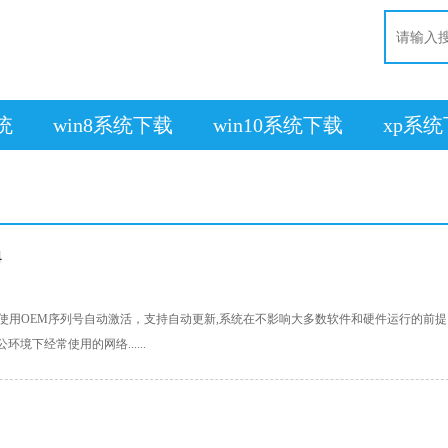
系统
win8系统下载
win10系统下载
xp系
4
021.04系统使用OEM序列号自动激活，支持自动更新,系统在不影响大多数软件和硬件运行的前提
境下经常使用的网络......