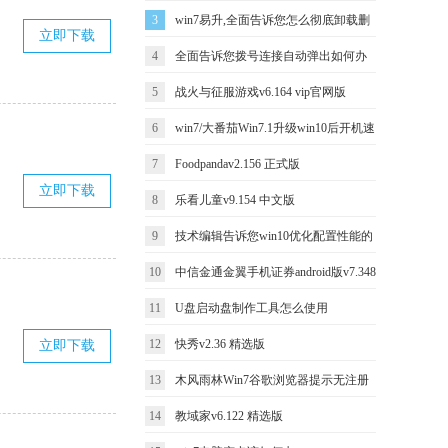
3
win7易升,全面告诉您怎么彻底卸载删
败提示错误ox800100010b
立即下载
4
全面告诉您拨号连接自动弹出如何办
除win7易升
5
战火与征服游戏v6.164 vip官网版
6
win7/大番茄Win7.1升级win10后开机速
7
Foodpandav2.156 正式版
度很慢的处理办法
立即下载
8
乐看儿童v9.154 中文版
9
技术编辑告诉您win10优化配置性能的
10
中信金通金翼手机证券android版v7.348
办法
11
U盘启动盘制作工具怎么使用
免费去广告版
12
快秀v2.36 精选版
立即下载
13
木风雨林Win7谷歌浏览器提示无注册
14
教域家v6.122 精选版
类别如何办？