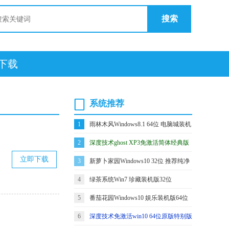
搜索
统下载
系统推荐
1
雨林木风Windows8.1 64位 电脑城装机
版 2021.06
2
深度技术ghost XP3免激活简体经典版
立即下载
v2021.12
3
新萝卜家园Windows10 32位 推荐纯净
版 2021.04
4
绿茶系统Win7 珍藏装机版32位
2021.04
5
番茄花园Windows10 娱乐装机版64位
2021.06
6
深度技术免激活win10 64位原版特别版