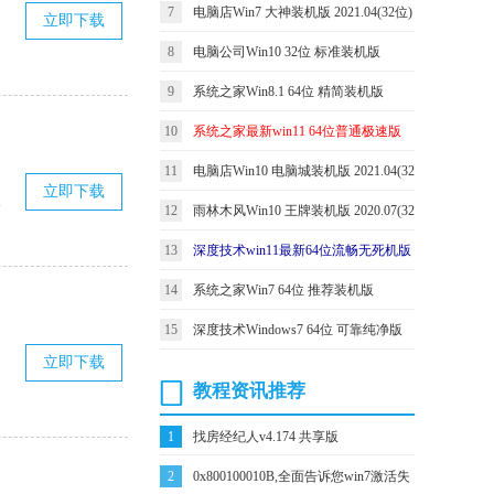
v2021.11
7
电脑店Win7 大神装机版 2021.04(32位)
立即下载
8
电脑公司Win10 32位 标准装机版
2021.06
9
系统之家Win8.1 64位 精简装机版
2021.06
10
系统之家最新win11 64位普通极速版
v2026.08
11
电脑店Win10 电脑城装机版 2021.04(32
立即下载
次
位)
12
雨林木风Win10 王牌装机版 2020.07(32
位)
13
深度技术win11最新64位流畅无死机版
v2021.12
14
系统之家Win7 64位 推荐装机版
2021.04
15
深度技术Windows7 64位 可靠纯净版
立即下载
2021.04
教程资讯推荐
1
找房经纪人v4.174 共享版
2
0x800100010B,全面告诉您win7激活失