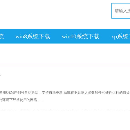
系统
win8系统下载
win10系统下载
xp系
4
021.04系统使用OEM序列号自动激活，支持自动更新,系统在不影响大多数软件和硬件运行的前提
境下经常使用的网络......